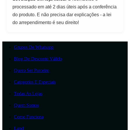
processado em até 2 dias úteis após a conferência
do produto. E não precisa dar explicações - a lei
do arrependimento é seu direito!
Grupos De Whatsapp
Blog Do Desconto Válido
Quero Ser Parceiro
Categorias E Especiais
Todas As Lojas
Quem Somos
Como Funciona
Lgpd