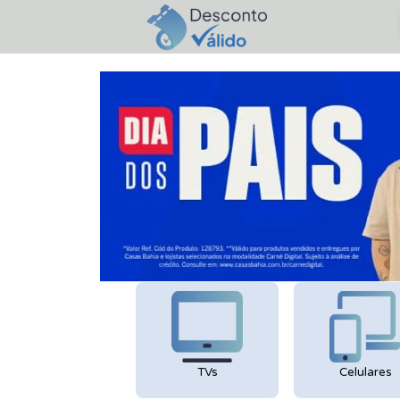
TVs
Celulares