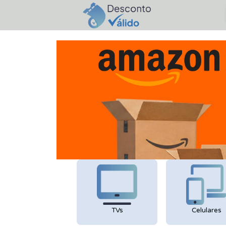
TVs
Celulares