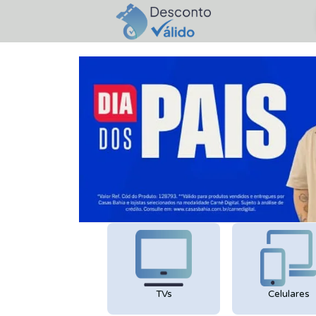
TVs
Celulares